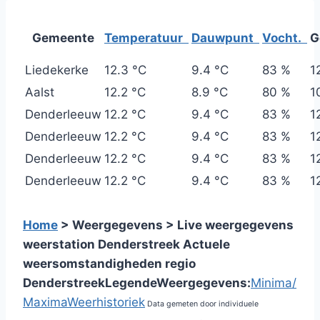
Gemeente
Temperatuur
Dauwpunt
Vocht.
G
Liedekerke
12.3 °C
9.4 °C
83 %
1
Aalst
12.2 °C
8.9 °C
80 %
1
Denderleeuw
12.2 °C
9.4 °C
83 %
1
Denderleeuw
12.2 °C
9.4 °C
83 %
1
Denderleeuw
12.2 °C
9.4 °C
83 %
1
Denderleeuw
12.2 °C
9.4 °C
83 %
1
Home
> Weergegevens > Live weergegevens
weerstation Denderstreek
Actuele
weersomstandigheden regio
Denderstreek
Legende
Weergegevens:
Minima/
Maxima
Weerhistoriek
Data gemeten door individuele