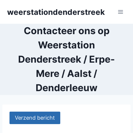
Skip
weerstationdenderstreek
to
content
Contacteer ons op
Weerstation
Denderstreek / Erpe-
Mere / Aalst /
Denderleeuw