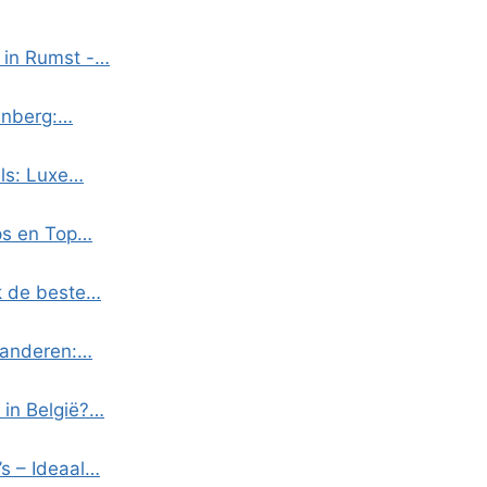
 in Rumst -…
enberg:…
ls: Luxe…
ps en Top…
ek de beste…
laanderen:…
 in België?…
s – Ideaal…