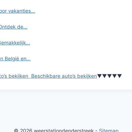
voor vakanties…
 Ontdek de…
 Gemakkelijk…
in België en…
o’s bekijken
Beschikbare auto’s bekijken
▼
▼
▼
▼
▼
© 2026 weerstationdenderstreek -
Sitemap