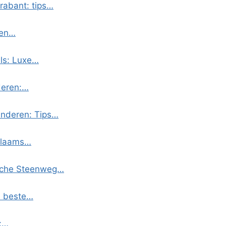
rabant: tips…
 en…
ls: Luxe…
deren:…
anderen: Tips…
 Vlaams…
ische Steenweg…
n beste…
s:…