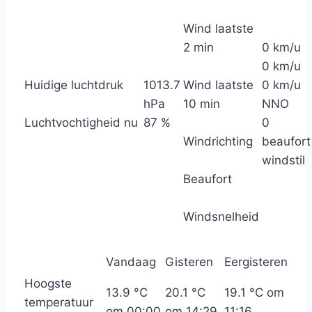
Wind laatste
2 min
0 km/u
0 km/u
Huidige luchtdruk
1013.7
Wind laatste
0 km/u
hPa
10 min
NNO
Luchtvochtigheid nu
87 %
0
Windrichting
beaufort
windstil
Beaufort
Windsnelheid
Vandaag
Gisteren
Eergisteren
Hoogste
13.9 °C
20.1 °C
19.1 °C om
temperatuur
om 00:00
om 14:29
11:16