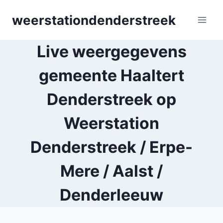
Skip
weerstationdenderstreek
to
content
Live weergegevens
gemeente Haaltert
Denderstreek op
Weerstation
Denderstreek / Erpe-
Mere / Aalst /
Denderleeuw