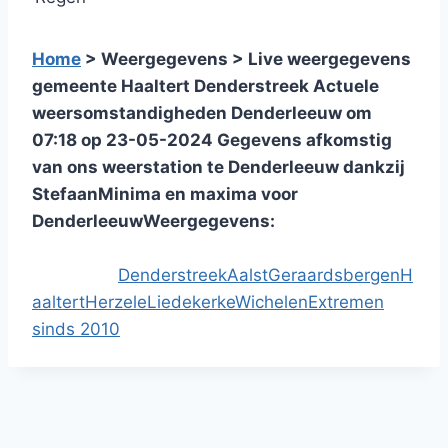
Home
> Weergegevens > Live weergegevens
gemeente Haaltert Denderstreek
Actuele
weersomstandigheden Denderleeuw om
07:18 op 23-05-2024
Gegevens afkomstig
van ons weerstation te Denderleeuw dankzij
Stefaan
Minima en maxima voor
Denderleeuw
Weergegevens:
Klimaatgegevens
voor
Denderstreek
Aalst
Geraardsbergen
H
Denderleeuw
aaltert
Herzele
Liedekerke
Wichelen
Extremen
sinds 2010