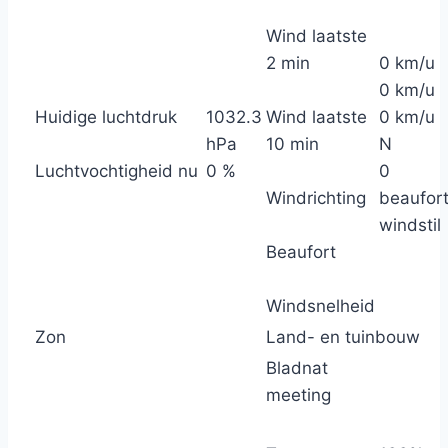
Wind laatste
2 min
0 km/u
0 km/u
Huidige luchtdruk
1032.3
Wind laatste
0 km/u
hPa
10 min
N
Luchtvochtigheid nu
0 %
0
Windrichting
beaufor
windstil
Beaufort
Windsnelheid
Zon
Land- en tuinbouw
Bladnat
meeting