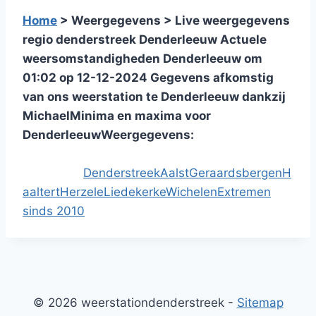
Home
> Weergegevens > Live weergegevens
regio denderstreek Denderleeuw
Actuele
weersomstandigheden Denderleeuw om
01:02 op 12-12-2024
Gegevens afkomstig
van ons weerstation te Denderleeuw dankzij
Michael
Minima en maxima voor
Denderleeuw
Weergegevens:
Klimaatgegevens
voor
Denderstreek
Aalst
Geraardsbergen
H
Denderleeuw
aaltert
Herzele
Liedekerke
Wichelen
Extremen
sinds 2010
© 2026 weerstationdenderstreek -
Sitemap