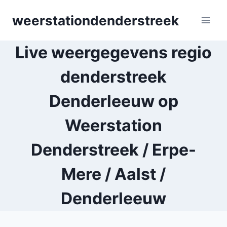
Skip
weerstationdenderstreek
to
content
Live weergegevens regio
denderstreek
Denderleeuw op
Weerstation
Denderstreek / Erpe-
Mere / Aalst /
Denderleeuw