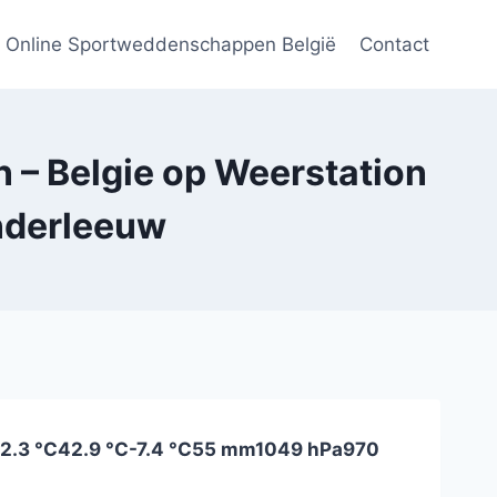
Online Sportweddenschappen België
Contact
 – Belgie op Weerstation
enderleeuw
12.3 °C
42.9 °C
-7.4 °C
55 mm
1049 hPa
970