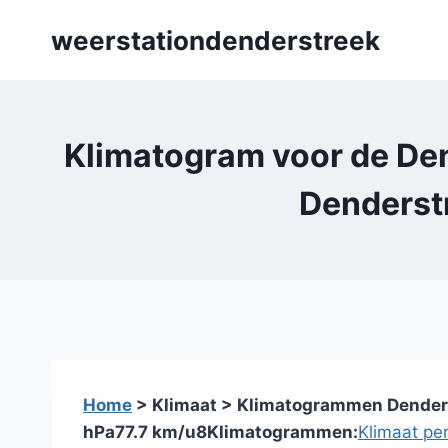
Skip
weerstationdenderstreek
to
content
Klimatogram voor de Den
Denderstr
Home
> Klimaat > Klimatogrammen Dende
hPa
77.7 km/u
8
Klimatogrammen:
Klimaat pe