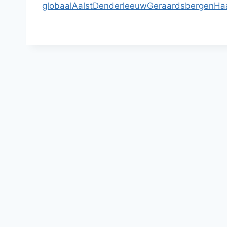
globaal
Aalst
Denderleeuw
Geraardsbergen
Haa