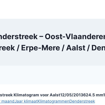
derstreek – Oost-Vlaanderen
eek / Erpe-Mere / Aalst / D
rstreek
Klimatogram voor Aalst
12/05/2013
624.5 mm
r maand
Jaar klimaat
Klimatogrammen
Denderstreek