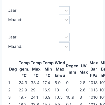
Jaar:
Maand:
Jaar:
Maand:
Temp
Temp
Temp
Wind
Max
M
Regen
UV
Dag
gem.
Max
Min
Max
Bar
B
mm
Max
°C
°C
°C
km/u
hPa
h
1
24.3
33.4
17.4
5.9
0
2.8
1018
10
2
22.9
29
16.9
13
0
2.6
1013
10
3
19.7
24.1
16.9
10.5
10.9
3
1016
10
4
18.2
22.8
15.7
5.8
0.1
3
1017
10