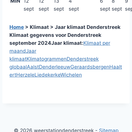
MIN
12
12
13
4
6
8
9
sept
sept
sept
sept
sept
sept
se
Home
> Klimaat > Jaar klimaat Denderstreek
Klimaat gegevens voor Denderstreek
september 2024
Jaar klimaat:
Klimaat per
maand
Jaar
klimaat
Klimatogrammen
Denderstreek
globaal
Aalst
Denderleeuw
Geraardsbergen
Haalt
ert
Herzele
Liedekerke
Wichelen
© 2026 weerstationdenderstreek -
Sitemap