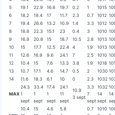
5
19.1
22.9
16.6
19.7
0.2
1
1015
10
6
18.2
19.4
17
11.7
2.3
0.7
1012
10
7
19.4
26.6
13.2
10.9
1.4
3.3
1012
10
8
18.8
22.3
15.1
23
0.4
3
1010
10
9
16.9
20.8
15
18.7
10.5
2.8
1013
10
10
15
17.7
12.5
22.4
4
1.9
1013
10
11
12.6
16.9
9.6
24.1
7
2.5
1010
10
12
10.4
15
7.6
13.3
3.8
1.9
1018
10
13
10.7
17.1
4.6
14.7
0.5
2
1030
10
14
11.6
18.3
6.1
10
0
2.3
1032
10
24.3
33.4
17.4
24.1
3.3
1032
10
10.9
MAX
1
1
1
11
7
14
14
3 sept
sept
sept
sept
sept
sept
sept
se
10.4
15
4.6
5.8
0.7
1010
10