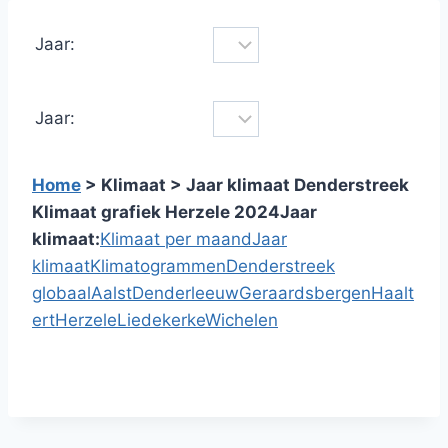
Jaar:
Jaar:
Home
> Klimaat > Jaar klimaat Denderstreek
Klimaat grafiek Herzele 2024
Jaar
klimaat:
Klimaat per maand
Jaar
klimaat
Klimatogrammen
Denderstreek
globaal
Aalst
Denderleeuw
Geraardsbergen
Haalt
ert
Herzele
Liedekerke
Wichelen