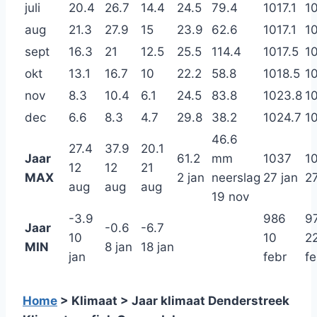
juli
20.4
26.7
14.4
24.5
79.4
1017.1
10
aug
21.3
27.9
15
23.9
62.6
1017.1
1
sept
16.3
21
12.5
25.5
114.4
1017.5
1
okt
13.1
16.7
10
22.2
58.8
1018.5
10
nov
8.3
10.4
6.1
24.5
83.8
1023.8
10
dec
6.6
8.3
4.7
29.8
38.2
1024.7
1
46.6
27.4
37.9
20.1
Jaar
61.2
mm
1037
1
12
12
21
MAX
2 jan
neerslag
27 jan
27
aug
aug
aug
19 nov
-3.9
986
9
Jaar
-0.6
-6.7
10
10
2
MIN
8 jan
18 jan
jan
febr
fe
Home
> Klimaat > Jaar klimaat Denderstreek