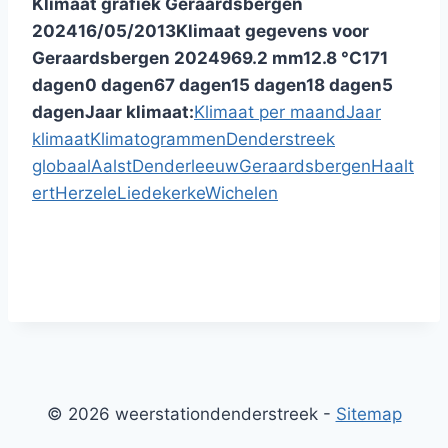
Klimaat grafiek Geraardsbergen
2024
16/05/2013
Klimaat gegevens voor
Geraardsbergen 2024
969.2 mm
12.8 °C
171
dagen
0 dagen
67 dagen
15 dagen
18 dagen
5
dagen
Jaar klimaat:
Klimaat per maand
Jaar
klimaat
Klimatogrammen
Denderstreek
globaal
Aalst
Denderleeuw
Geraardsbergen
Haalt
ert
Herzele
Liedekerke
Wichelen
© 2026 weerstationdenderstreek -
Sitemap