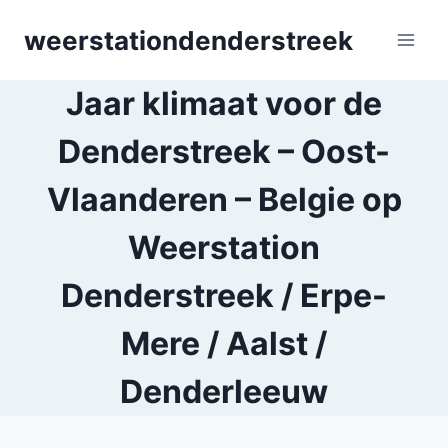
Skip
weerstationdenderstreek
to
content
Jaar klimaat voor de
Denderstreek – Oost-
Vlaanderen – Belgie op
Weerstation
Denderstreek / Erpe-
Mere / Aalst /
Denderleeuw