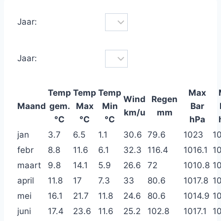
Jaar:
Jaar:
Temp
Temp
Temp
Max
Wind
Regen
Maand
gem.
Max
Min
Bar
km/u
mm
°C
°C
°C
hPa
jan
3.7
6.5
1.1
30.6
79.6
1023
1
febr
8.8
11.6
6.1
32.3
116.4
1016.1
1
maart
9.8
14.1
5.9
26.6
72
1010.8
1
april
11.8
17
7.3
33
80.6
1017.8
1
mei
16.1
21.7
11.8
24.6
80.6
1014.9
10
juni
17.4
23.6
11.6
25.2
102.8
1017.1
10