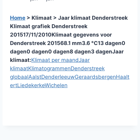
Home
> Klimaat > Jaar klimaat Denderstreek
Klimaat grafiek Denderstreek
2015
17/11/2010
Klimaat gegevens voor
Denderstreek 2015
68.1 mm
3.6 °C
13 dagen
0
dagen
0 dagen
0 dagen
8 dagen
3 dagen
Jaar
klimaat:
Klimaat per maand
Jaar
klimaat
Klimatogrammen
Denderstreek
globaal
Aalst
Denderleeuw
Geraardsbergen
Haalt
ert
Liedekerke
Wichelen