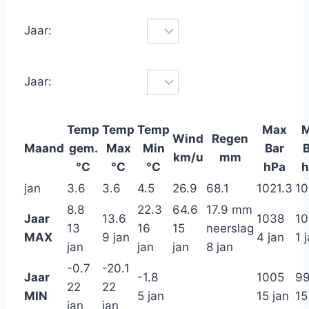
Jaar:
Jaar:
Temp
Temp
Temp
Max
M
Wind
Regen
Maand
gem.
Max
Min
Bar
B
km/u
mm
°C
°C
°C
hPa
h
jan
3.6
3.6
4.5
26.9
68.1
1021.3
10
8.8
22.3
64.6
17.9 mm
Jaar
13.6
1038
10
13
16
15
neerslag
MAX
9 jan
4 jan
1 
jan
jan
jan
8 jan
-0.7
-20.1
Jaar
-1.8
1005
9
22
22
MIN
5 jan
15 jan
15
jan
jan