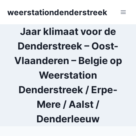
Skip
weerstationdenderstreek
to
content
Jaar klimaat voor de
Denderstreek – Oost-
Vlaanderen – Belgie op
Weerstation
Denderstreek / Erpe-
Mere / Aalst /
Denderleeuw