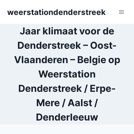
Skip
weerstationdenderstreek
to
content
Jaar klimaat voor de
Denderstreek – Oost-
Vlaanderen – Belgie op
Weerstation
Denderstreek / Erpe-
Mere / Aalst /
Denderleeuw