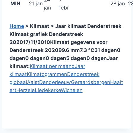
MIN
21 jan
28 jan
28
jan
febr
Home
> Klimaat > Jaar klimaat Denderstreek
Klimaat grafiek Denderstreek
2020
17/11/2010
Klimaat gegevens voor
Denderstreek 2020
99.6 mm
7.3 °C
31 dagen
0
dagen
0 dagen
0 dagen
5 dagen
0 dagen
Jaar
klimaat:
Klimaat per maand
Jaar
klimaat
Klimatogrammen
Denderstreek
globaal
Aalst
Denderleeuw
Geraardsbergen
Haalt
ert
Herzele
Liedekerke
Wichelen