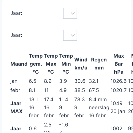
Jaar:
Jaar:
Temp
Temp
Temp
Max
Wind
Regen
Maand
gem.
Max
Min
Bar
km/u
mm
°C
°C
°C
hPa
jan
6.5
8.9
3.9
30.6
32.1
1026.6
10
febr
8.1
11
4.9
38.5
67.5
1020.7
1
13.1
17.4
11.4
78.3
8.4 mm
Jaar
1049
1
16
16
9
9
neerslag
MAX
20 jan
20
febr
febr
febr
febr
16 febr
2.5
-1.6
Jaar
0.6
1002
9
24
7