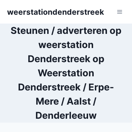
Skip
weerstationdenderstreek
to
content
Steunen / adverteren op
weerstation
Denderstreek op
Weerstation
Denderstreek / Erpe-
Mere / Aalst /
Denderleeuw