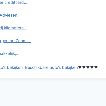
r creditcard:…
n Adviezen…
ij kilometers…
ergen op Zoom:…
akkelijk,…
o’s bekijken
Beschikbare auto’s bekijken
▼
▼
▼
▼
▼