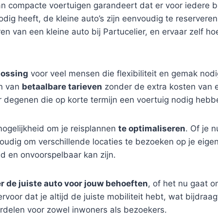
 compacte voertuigen garandeert dat er voor iedere be
odig heeft, de kleine auto’s zijn eenvoudig te reserver
en van een kleine auto bij Partucelier, en ervaar zelf h
lossing
voor veel mensen die flexibiliteit en gemak nod
en van
betaalbare tarieven
zonder de extra kosten van 
or degenen die op korte termijn een voertuig nodig hebb
ogelijkheid om je reisplannen
te optimaliseren
. Of je 
oudig om verschillende locaties te bezoeken op je eige
nd en onvoorspelbaar kan zijn.
r de juiste auto voor jouw behoeften
, of het nu gaat o
ervoor dat je altijd de juiste mobiliteit hebt, wat bijdraa
ordelen voor zowel inwoners als bezoekers.