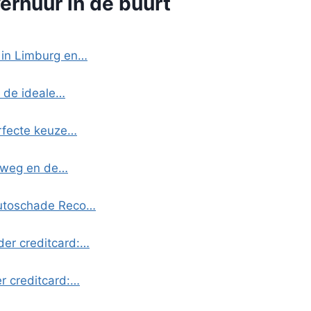
erhuur in de buurt
 in Limburg en…
k de ideale…
erfecte keuze…
erweg en de…
Autoschade Reco…
er creditcard:…
r creditcard:…