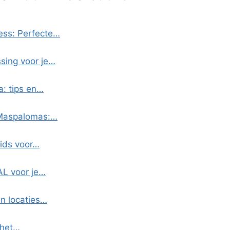
ess: Perfecte…
ssing voor je…
a: tips en…
 Maspalomas:…
Gids voor…
EAL voor je…
en locaties…
 het…