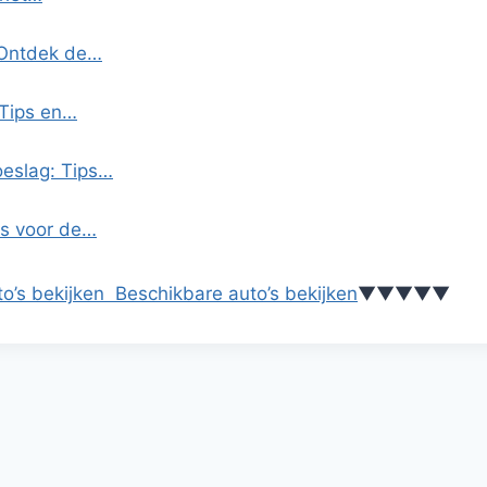
 Ontdek de…
 Tips en…
oeslag: Tips…
ps voor de…
o’s bekijken
Beschikbare auto’s bekijken
▼
▼
▼
▼
▼