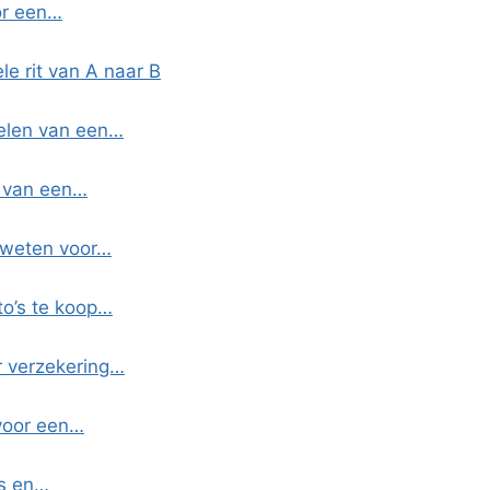
or een…
le rit van A naar B
delen van een…
n van een…
t weten voor…
o’s te koop…
r verzekering…
 voor een…
ps en…