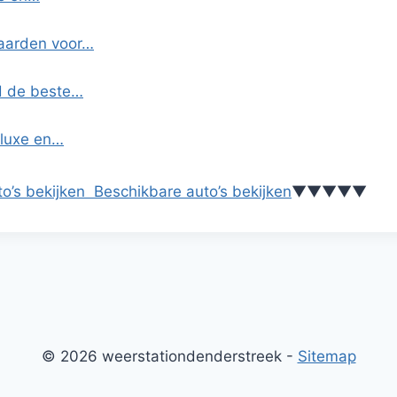
waarden voor…
nd de beste…
 luxe en…
o’s bekijken
Beschikbare auto’s bekijken
▼
▼
▼
▼
▼
© 2026 weerstationdenderstreek -
Sitemap