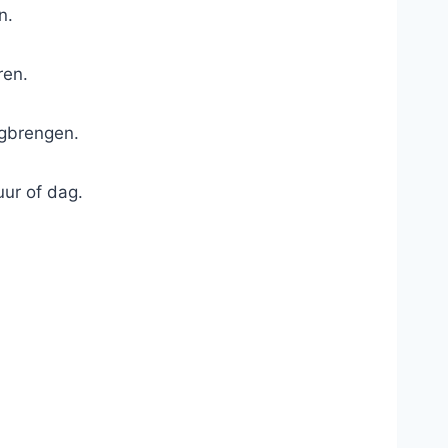
n.
ren.
ugbrengen.
uur of dag.