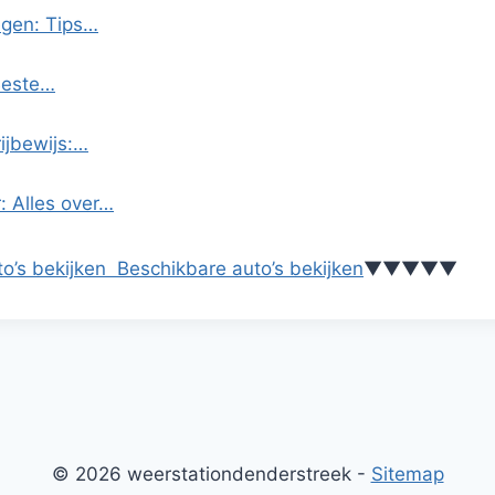
egen: Tips…
 Beste…
ijbewijs:…
: Alles over…
o’s bekijken
Beschikbare auto’s bekijken
▼
▼
▼
▼
▼
© 2026 weerstationdenderstreek -
Sitemap