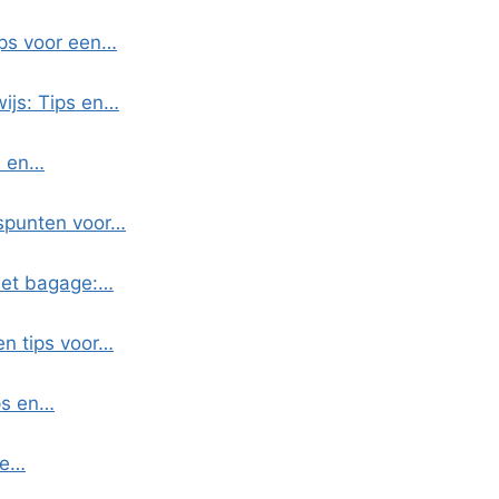
ips voor een…
ijs: Tips en…
s en…
spunten voor…
met bagage:…
en tips voor…
ps en…
ge…