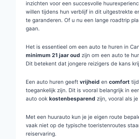
inzichten voor een succesvolle huurexperience.
willen tijdens hun verblijf in dit uitgestrek
te garanderen. Of u nu een lange roadtrip pl
gaan.
Het is essentieel om een auto te huren in Can
minimum 21 jaar oud
zijn om een auto te hu
Dit betekent dat jongere reizigers de kans kr
Een auto huren geeft
vrijheid
en
comfort
tij
toegankelijk zijn. Dit is vooral belangrijk i
auto ook
kostenbesparend
zijn, vooral als j
Met een huurauto kun je je eigen route bepal
vaak niet op de typische toeristenroutes sta
reiservaring.