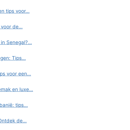
en tips voor…
s voor de…
 in Senegal?…
egen: Tips…
ips voor een…
Gemak en luxe…
banië: tips…
 Ontdek de…