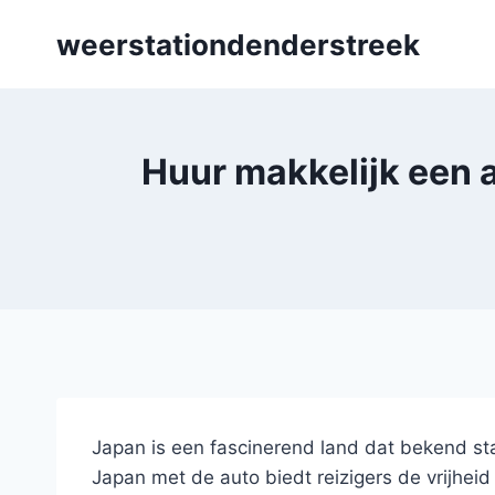
Skip
weerstationdenderstreek
to
content
Huur makkelijk een a
Japan is een fascinerend land dat bekend s
Japan met de auto biedt reizigers de vrijhei