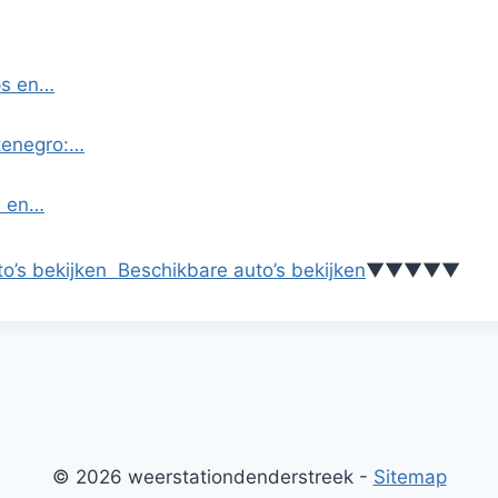
ps en…
ntenegro:…
s en…
o’s bekijken
Beschikbare auto’s bekijken
▼
▼
▼
▼
▼
© 2026 weerstationdenderstreek -
Sitemap