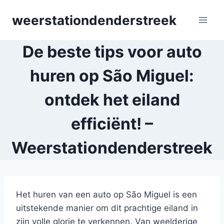
Skip
weerstationdenderstreek
to
content
De beste tips voor auto
huren op São Miguel:
ontdek het eiland
efficiënt! –
Weerstationdenderstreek
Het huren van een auto op São Miguel is een
uitstekende manier om dit prachtige eiland in
zijn volle glorie te verkennen. Van weelderige