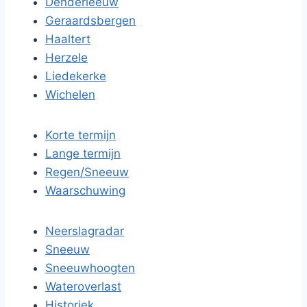
Denderleeuw
Geraardsbergen
Haaltert
Herzele
Liedekerke
Wichelen
Korte termijn
Lange termijn
Regen/Sneeuw
Waarschuwing
Neerslagradar
Sneeuw
Sneeuwhoogten
Wateroverlast
Historiek