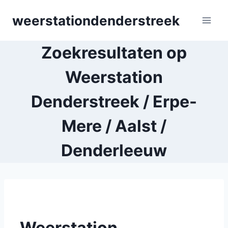
Skip
weerstationdenderstreek
to
content
Zoekresultaten op
Weerstation
Denderstreek / Erpe-
Mere / Aalst /
Denderleeuw
Weerstation