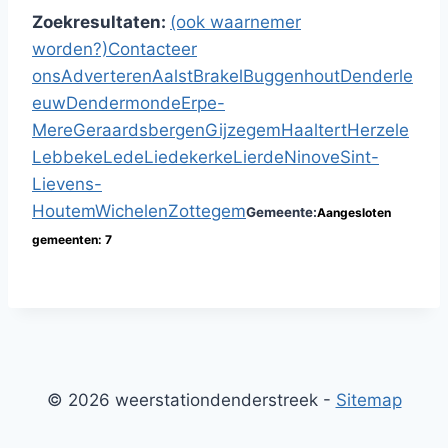
Zoekresultaten:
(ook waarnemer
worden?)
Contacteer
ons
Adverteren
Aalst
Brakel
Buggenhout
Denderle
euw
Dendermonde
Erpe-
Mere
Geraardsbergen
Gijzegem
Haaltert
Herzele
Lebbeke
Lede
Liedekerke
Lierde
Ninove
Sint-
Lievens-
Houtem
Wichelen
Zottegem
Gemeente:
Aangesloten
gemeenten: 7
© 2026 weerstationdenderstreek -
Sitemap