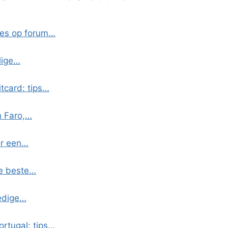
ies op forum…
lige…
itcard: tips…
n Faro,…
or een…
de beste…
edige…
ortugal: tips…