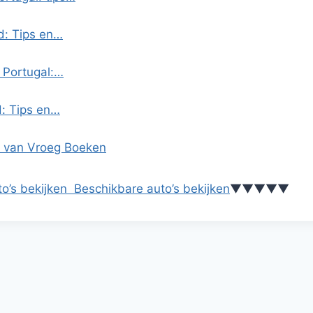
d: Tips en…
 Portugal:…
d: Tips en…
n van Vroeg Boeken
o’s bekijken
Beschikbare auto’s bekijken
▼
▼
▼
▼
▼