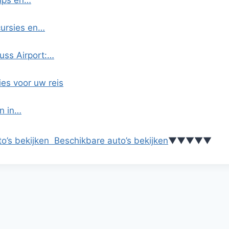
Tips en…
cursies en…
uss Airport:…
ies voor uw reis
n in…
o’s bekijken
Beschikbare auto’s bekijken
▼
▼
▼
▼
▼