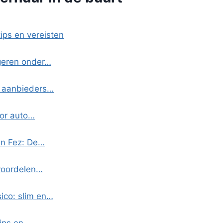
tips en vereisten
ngeren onder…
e aanbieders…
oor auto…
en Fez: De…
 voordelen…
ico: slim en…