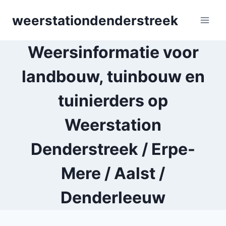
Skip
weerstationdenderstreek
to
content
Weersinformatie voor
landbouw, tuinbouw en
tuinierders op
Weerstation
Denderstreek / Erpe-
Mere / Aalst /
Denderleeuw