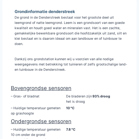
Grondinformatie denderstreek
De grond in de Denderstreek bestaat voor het grootste deel uit
leemgrond of natte leemgrond. Leem is een grondsoort van een goede
kwaliteit en houdt goed water en mineralen vast. Het is een zachte,
gemakkelijke bewerkbare grondsoort die hoofdzakelijk uit zand, silt en
klei bestaat en is daarom ideaal om aan landbouw en of tuinbouw te
doen.
Dankzij ons grondstation kunnen wij u voorzien van alle nodige
weergegevens met betrekking tot tuinieren of zelfs grootschalige land-
en tuinbouw in de Denderstreek.
Bovengrondse sensoren
– Gras- of bladnat
De bladeren zijn
93% droog
het is droog
– Huidige temperatuur gemeten
10 °C
op grashoogte
Ondergrondse sensoren
– Huidige temperatuur gemeten
7.8 °C
10 cm onder de grond