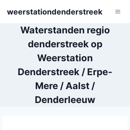
Skip
weerstationdenderstreek
to
content
Waterstanden regio
denderstreek op
Weerstation
Denderstreek / Erpe-
Mere / Aalst /
Denderleeuw