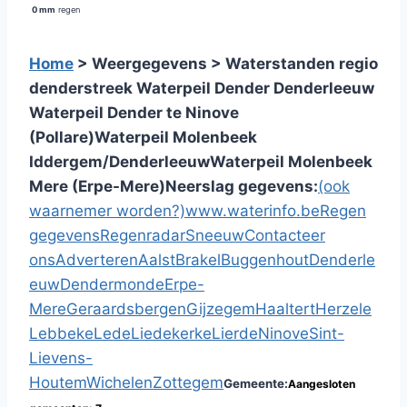
0 mm
regen
Home
> Weergegevens > Waterstanden regio
denderstreek
Waterpeil Dender Denderleeuw
Waterpeil Dender te Ninove
(Pollare)
Waterpeil Molenbeek
Iddergem/Denderleeuw
Waterpeil Molenbeek
Mere (Erpe-Mere)
Neerslag gegevens:
(ook
waarnemer worden?)
www.waterinfo.be
Regen
gegevens
Regenradar
Sneeuw
Contacteer
ons
Adverteren
Aalst
Brakel
Buggenhout
Denderle
euw
Dendermonde
Erpe-
Mere
Geraardsbergen
Gijzegem
Haaltert
Herzele
Lebbeke
Lede
Liedekerke
Lierde
Ninove
Sint-
Lievens-
Houtem
Wichelen
Zottegem
Gemeente:
Aangesloten