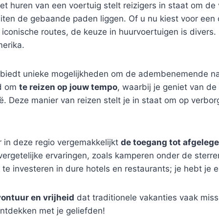
t huren van een voertuig stelt reizigers in staat om de
uiten de gebaande paden liggen. Of u nu kiest voor een
s iconische routes, de keuze in huurvoertuigen is divers
merika.
biedt unieke mogelijkheden om de adembenemende nat
id om
te reizen op jouw tempo
, waarbij je geniet van d
ë. Deze manier van reizen stelt je in staat om op verbo
 in deze regio vergemakkelijkt
de toegang tot afgeleg
nvergetelijke ervaringen, zoals kamperen onder de sterr
t te investeren in dure hotels en restaurants; je hebt j
ontuur en vrijheid
dat traditionele vakanties vaak mi
ntdekken met je geliefden!