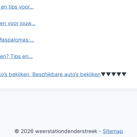
 en tips voor…
en voor jouw…
 Maspalomas:…
ren? Tips en…
o’s bekijken
Beschikbare auto’s bekijken
▼
▼
▼
▼
▼
© 2026 weerstationdenderstreek -
Sitemap