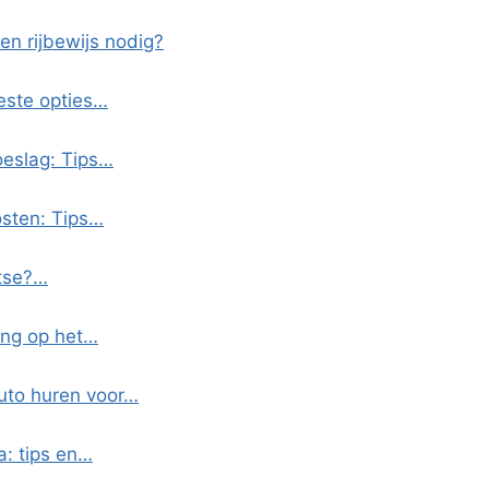
en rijbewijs nodig?
este opties…
oeslag: Tips…
osten: Tips…
atse?…
ing op het…
uto huren voor…
a: tips en…