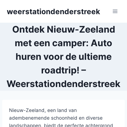
Skip
weerstationdenderstreek
to
content
Ontdek Nieuw-Zeeland
met een camper: Auto
huren voor de ultieme
roadtrip! –
Weerstationdenderstreek
Nieuw-Zeeland, een land van
adembenemende schoonheid en diverse
landschappen, biedt de perfecte achtergrond