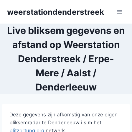
Skip
weerstationdenderstreek
to
content
Live bliksem gegevens en
afstand op Weerstation
Denderstreek / Erpe-
Mere / Aalst /
Denderleeuw
Deze gegevens zijn afkomstig van onze eigen
bliksemradar te Denderleeuw i.s.m het
blitzortung.org
netwerk.