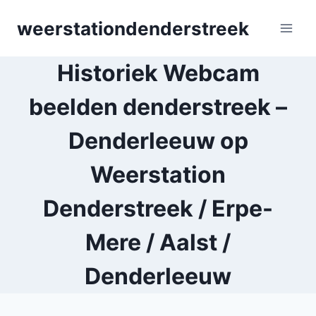
Skip
weerstationdenderstreek
to
content
Historiek Webcam
beelden denderstreek –
Denderleeuw op
Weerstation
Denderstreek / Erpe-
Mere / Aalst /
Denderleeuw