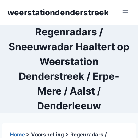
Skip
weerstationdenderstreek
to
content
Regenradars /
Sneeuwradar Haaltert op
Weerstation
Denderstreek / Erpe-
Mere / Aalst /
Denderleeuw
Home
> Voorspelling > Regenradars /