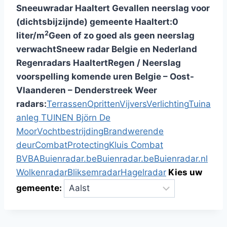
Sneeuwradar Haaltert
Gevallen neerslag voor
(dichtsbijzijnde) gemeente Haaltert:
0
2
liter/m
Geen of zo goed als geen neerslag
verwacht
Sneew radar Belgie en Nederland
Regenradars Haaltert
Regen / Neerslag
voorspelling komende uren Belgie – Oost-
Vlaanderen – Denderstreek
Weer
radars:
Terrassen
Opritten
Vijvers
Verlichting
Tuina
anleg
TUINEN Björn De
Moor
Vochtbestrijding
Brandwerende
deur
Combat
Protecting
Kluis
Combat
BVBA
Buienradar.be
Buienradar.be
Buienradar.nl
Wolkenradar
Bliksemradar
Hagelradar
Kies uw
gemeente: