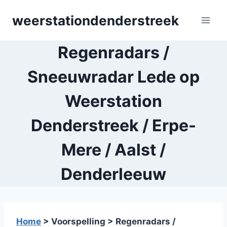
Skip
weerstationdenderstreek
to
content
Regenradars /
Sneeuwradar Lede op
Weerstation
Denderstreek / Erpe-
Mere / Aalst /
Denderleeuw
Home
> Voorspelling > Regenradars /