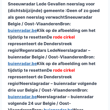
Sneeuwradar Lede
Gevallen neerslag voor
(dichtsbijzijnde) gemeente :
Geen of zo goed
als geen neerslag verwacht
Sneeuwradar
Belgie / Oost-Vlaanderen
Bron:
buienradar.be
Klik op de afbeelding om het
tijdstip te resetten
De
rode cirkel
representeert de Denderstreek
regio!
Regenradars Lede
Neerslagradar –
buienradar Belgie / Oost-Vlaanderen
Bron:
buienradar.be
Klik op de afbeelding om het
tijdstip te resetten
De
rode cirkel
representeert de Denderstreek
regio!
Neerslagradar – buienradar volgende
drie uur Belgie / Oost-Vlaanderen
Bron:
buienradar.be
Neerslagradar – buienradar
volgende 24 uur Belgie / Oost-