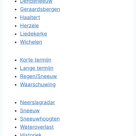
Denderleeuw
Geraardsbergen
Haaltert
Herzele
Liedekerke
Wichelen
Korte termijn
Lange termijn
Regen/Sneeuw
Waarschuwing
Neerslagradar
Sneeuw
Sneeuwhoogten
Wateroverlast
Historiek