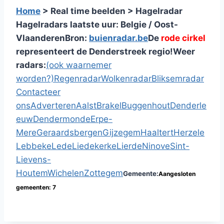
Home
> Real time beelden > Hagelradar
Hagelradars laatste uur: Belgie / Oost-
Vlaanderen
Bron:
buienradar.be
De
rode cirkel
representeert de Denderstreek regio!
Weer
radars:
(ook waarnemer
worden?)
Regenradar
Wolkenradar
Bliksemradar
Contacteer
ons
Adverteren
Aalst
Brakel
Buggenhout
Denderle
euw
Dendermonde
Erpe-
Mere
Geraardsbergen
Gijzegem
Haaltert
Herzele
Lebbeke
Lede
Liedekerke
Lierde
Ninove
Sint-
Lievens-
Houtem
Wichelen
Zottegem
Gemeente:
Aangesloten
gemeenten: 7