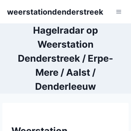
Skip
weerstationdenderstreek
to
content
Hagelradar op
Weerstation
Denderstreek / Erpe-
Mere / Aalst /
Denderleeuw
Weerstation