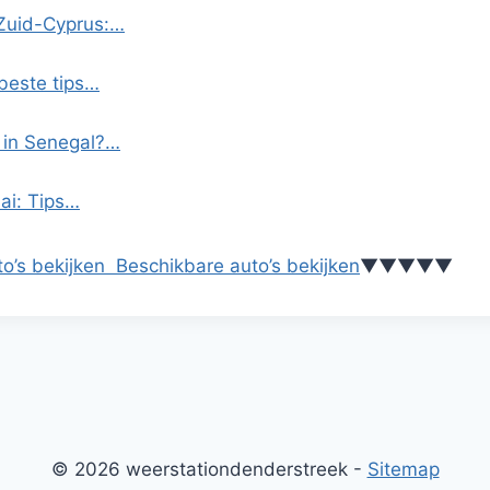
 Zuid-Cyprus:…
beste tips…
 in Senegal?…
ai: Tips…
o’s bekijken
Beschikbare auto’s bekijken
▼
▼
▼
▼
▼
© 2026 weerstationdenderstreek -
Sitemap