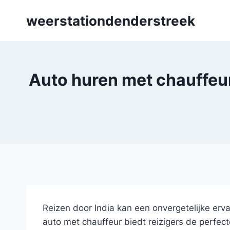
Skip
weerstationdenderstreek
to
content
Auto huren met chauffeur
Reizen door India kan een onvergetelijke erva
auto met chauffeur biedt reizigers de perfec