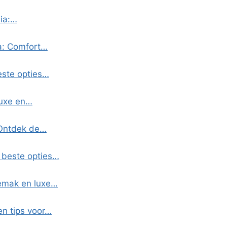
dia:…
ia: Comfort…
este opties…
luxe en…
 Ontdek de…
 beste opties…
Gemak en luxe…
en tips voor…