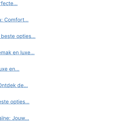
erfecte…
ia: Comfort…
 beste opties…
Gemak en luxe…
luxe en…
 Ontdek de…
este opties…
raïne: Jouw…