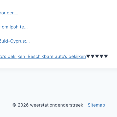
voor een…
r om Ipoh te…
 Zuid-Cyprus:…
o’s bekijken
Beschikbare auto’s bekijken
▼
▼
▼
▼
▼
© 2026 weerstationdenderstreek -
Sitemap