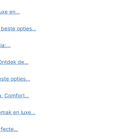
luxe en…
 beste opties…
dia:…
 Ontdek de…
este opties…
ia: Comfort…
Gemak en luxe…
erfecte…