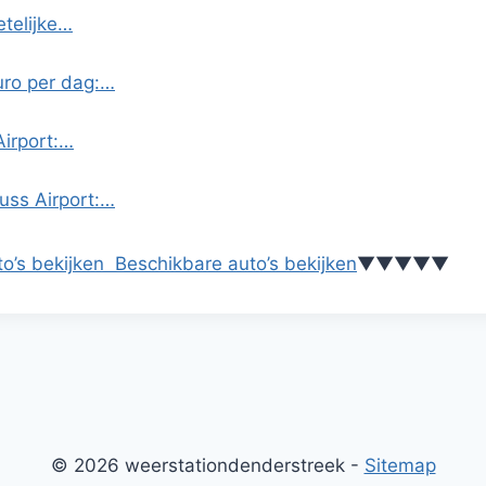
etelijke…
uro per dag:…
Airport:…
uss Airport:…
o’s bekijken
Beschikbare auto’s bekijken
▼
▼
▼
▼
▼
© 2026 weerstationdenderstreek -
Sitemap