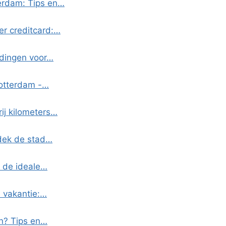
erdam: Tips en…
r creditcard:…
edingen voor…
Rotterdam -…
ij kilometers…
tdek de stad…
k de ideale…
 vakantie:…
n? Tips en…