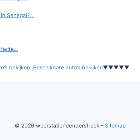
 in Senegal?…
erfecte…
o’s bekijken
Beschikbare auto’s bekijken
▼
▼
▼
▼
▼
© 2026 weerstationdenderstreek -
Sitemap