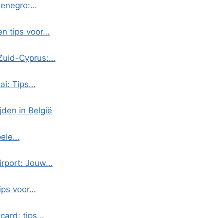
ntenegro:…
en tips voor…
 Zuid-Cyprus:…
ai: Tips…
jden in België
pele…
irport: Jouw…
tips voor…
card: tips…