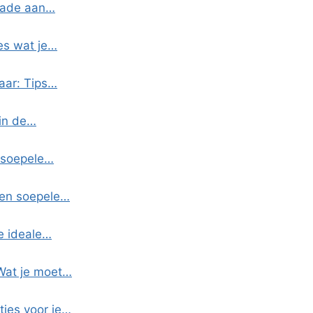
chade aan…
es wat je…
jaar: Tips…
 in de…
n soepele…
 een soepele…
de ideale…
 Wat je moet…
ties voor je…