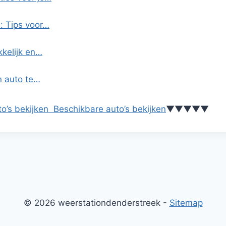
: Tips voor…
kkelijk en…
n auto te…
o’s bekijken
Beschikbare auto’s bekijken
▼
▼
▼
▼
▼
© 2026 weerstationdenderstreek -
Sitemap