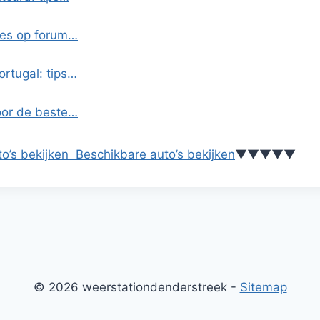
ies op forum…
ortugal: tips…
oor de beste…
o’s bekijken
Beschikbare auto’s bekijken
▼
▼
▼
▼
▼
© 2026 weerstationdenderstreek -
Sitemap