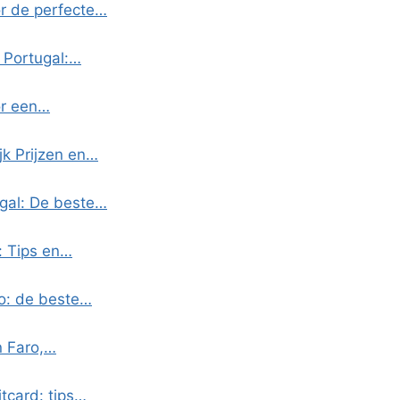
or de perfecte…
 Portugal:…
or een…
jk Prijzen en…
ugal: De beste…
: Tips en…
co: de beste…
n Faro,…
itcard: tips…