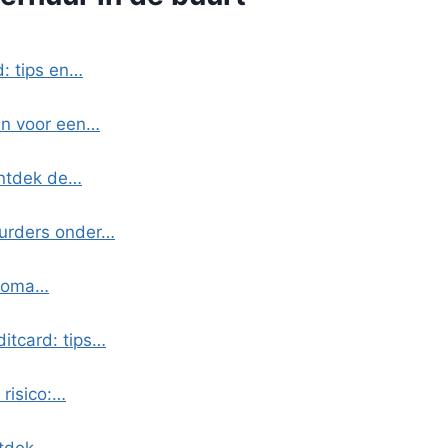
d: tips en…
pen voor een…
Ontdek de…
uurders onder…
 Roma…
itcard: tips…
 risico:…