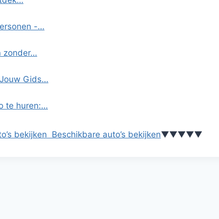
ntdek…
personen -…
en zonder…
: Jouw Gids…
o te huren:…
o’s bekijken
Beschikbare auto’s bekijken
▼
▼
▼
▼
▼