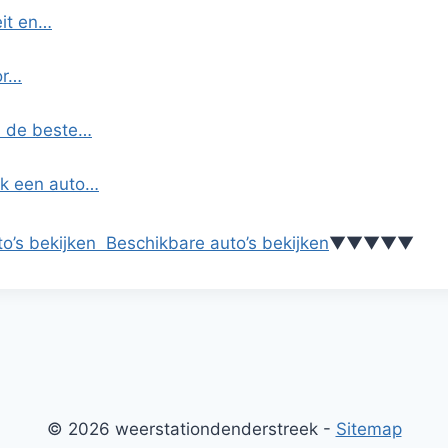
eit en…
or…
s de beste…
ik een auto…
o’s bekijken
Beschikbare auto’s bekijken
▼
▼
▼
▼
▼
© 2026 weerstationdenderstreek -
Sitemap