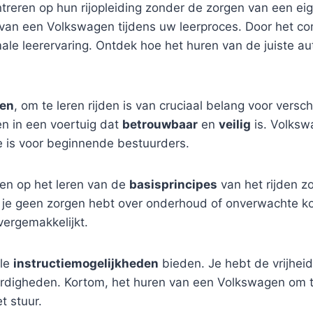
reren op hun rijopleiding zonder de zorgen van een eige
 van een Volkswagen tijdens uw leerproces. Door het c
male leerervaring. Ontdek hoe het huren van de juiste a
en
, om te leren rijden is van cruciaal belang voor vers
en in een voertuig dat
betrouwbaar
en
veilig
is. Volksw
 is voor beginnende bestuurders.
en op het leren van de
basisprincipes
van het rijden z
t je geen zorgen hebt over onderhoud of onverwachte ko
vergemakkelijkt.
ele
instructiemogelijkheden
bieden. Je hebt de vrijhei
aardigheden. Kortom, het huren van een Volkswagen om te
t stuur.