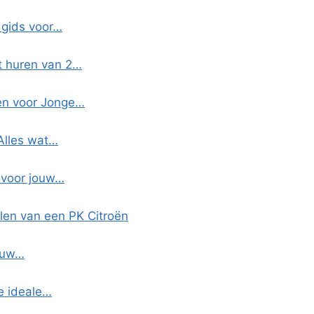
 gids voor…
t huren van 2…
gen voor Jonge…
 Alles wat…
 voor jouw…
len van een PK Citroën
jouw…
de ideale…