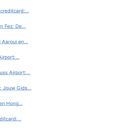
 creditcard:…
en Fez: De…
l Aaroui en…
Airport:…
uss Airport:…
w: Jouw Gids…
aven Hong…
ditcard:…