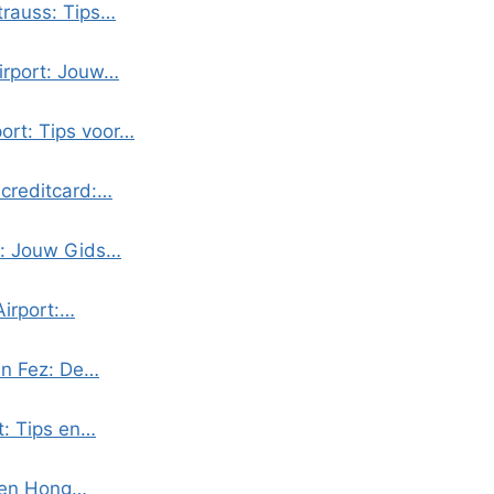
trauss: Tips…
irport: Jouw…
ort: Tips voor…
 creditcard:…
w: Jouw Gids…
Airport:…
en Fez: De…
: Tips en…
aven Hong…