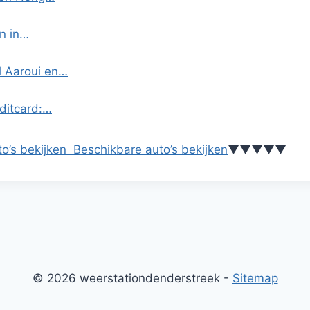
n in…
l Aaroui en…
ditcard:…
o’s bekijken
Beschikbare auto’s bekijken
▼
▼
▼
▼
▼
© 2026 weerstationdenderstreek -
Sitemap