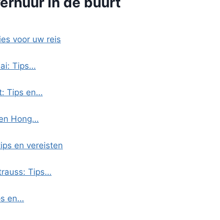
erhuur in de buurt
ies voor uw reis
ai: Tips…
: Tips en…
aven Hong…
tips en vereisten
trauss: Tips…
ps en…