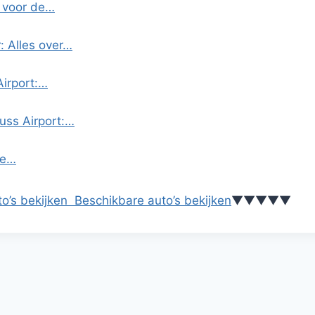
s voor de…
: Alles over…
Airport:…
uss Airport:…
te…
o’s bekijken
Beschikbare auto’s bekijken
▼
▼
▼
▼
▼