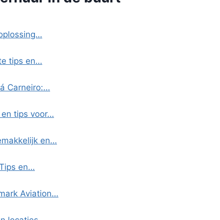
 oplossing…
te tips en…
Sá Carneiro:…
 en tips voor…
emakkelijk en…
 Tips en…
mark Aviation…