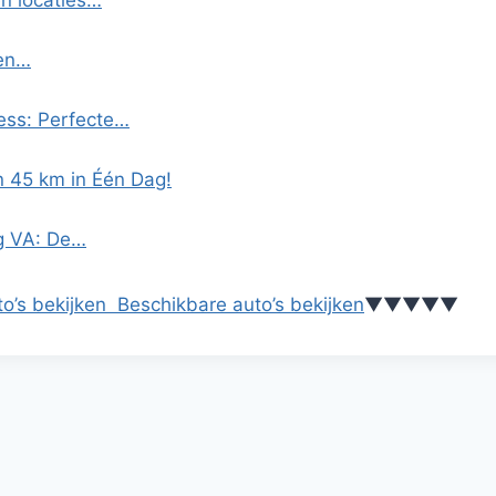
en locaties…
 en…
ess: Perfecte…
n 45 km in Één Dag!
rg VA: De…
o’s bekijken
Beschikbare auto’s bekijken
▼
▼
▼
▼
▼