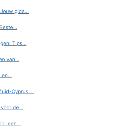
: Jouw gids…
 Beste…
egen: Tips…
ven van…
s en…
 Zuid-Cyprus:…
s voor de…
voor een…