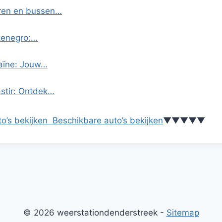
uren en bussen…
ntenegro:…
raïne: Jouw…
stir: Ontdek…
o’s bekijken
Beschikbare auto’s bekijken
▼
▼
▼
▼
▼
© 2026 weerstationdenderstreek -
Sitemap