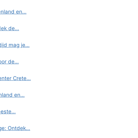
enland en…
tdek de…
tijd mag je…
voor de…
Center Crete…
enland en…
 beste…
age: Ontdek…