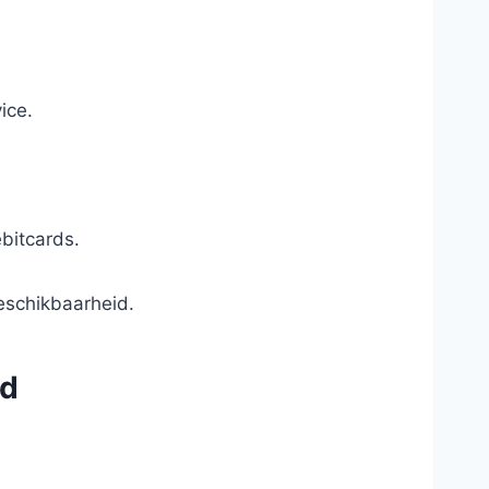
ice.
bitcards.
eschikbaarheid.
nd