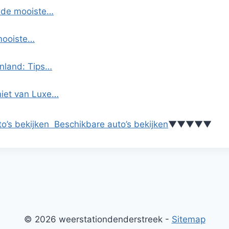
n de mooiste…
mooiste…
enland: Tips…
niet van Luxe…
o’s bekijken
Beschikbare auto’s bekijken
▼
▼
▼
▼
▼
© 2026 weerstationdenderstreek -
Sitemap