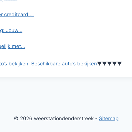
r creditcard:…
ag: Jouw…
gelijk met…
o’s bekijken
Beschikbare auto’s bekijken
▼
▼
▼
▼
▼
© 2026 weerstationdenderstreek -
Sitemap