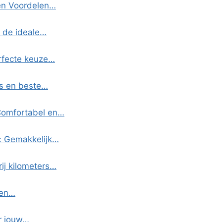
 en Voordelen…
k de ideale…
erfecte keuze…
ps en beste…
Comfortabel en…
: Gemakkelijk…
ij kilometers…
 en…
or jouw…