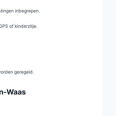
astingen inbegrepen.
GPS of kinderzitje.
worden geregeld.
ren-Waas