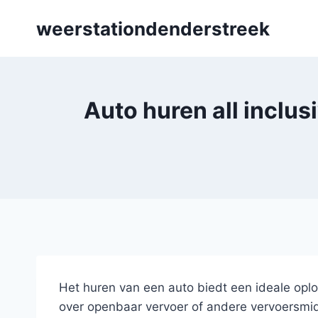
Skip
weerstationdenderstreek
to
content
Auto huren all inclus
Het huren van een auto biedt een ideale opl
over openbaar vervoer of andere vervoersmiddel