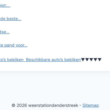
eist:…
k de beste…
ndse…
te pand voor…
o’s bekijken
Beschikbare auto’s bekijken
▼
▼
▼
▼
▼
© 2026 weerstationdenderstreek -
Sitemap