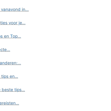
 vanavond in…
ties voor je…
ps en Top…
ecte…
laanderen:…
 tips en…
 beste tips…
vereisten…