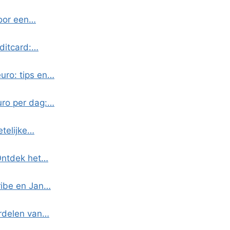
voor een…
ditcard:…
uro: tips en…
uro per dag:…
etelijke…
 Ontdek het…
ribe en Jan…
ordelen van…