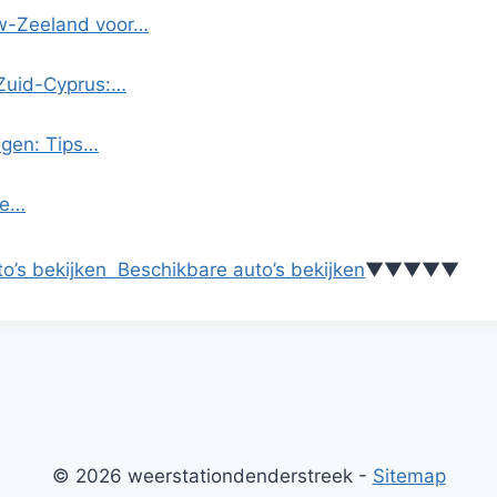
uw-Zeeland voor…
 Zuid-Cyprus:…
egen: Tips…
te…
o’s bekijken
Beschikbare auto’s bekijken
▼
▼
▼
▼
▼
© 2026 weerstationdenderstreek -
Sitemap