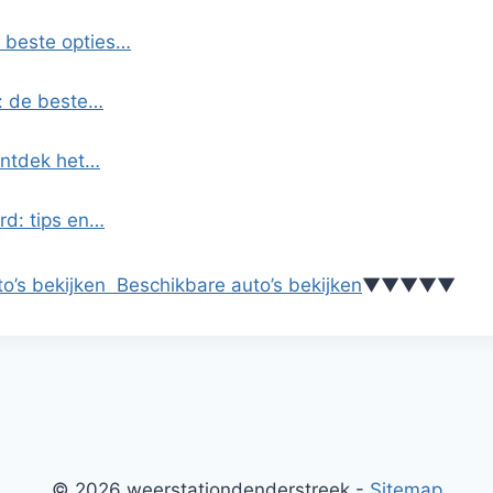
e beste opties…
o: de beste…
Ontdek het…
rd: tips en…
o’s bekijken
Beschikbare auto’s bekijken
▼
▼
▼
▼
▼
© 2026 weerstationdenderstreek -
Sitemap